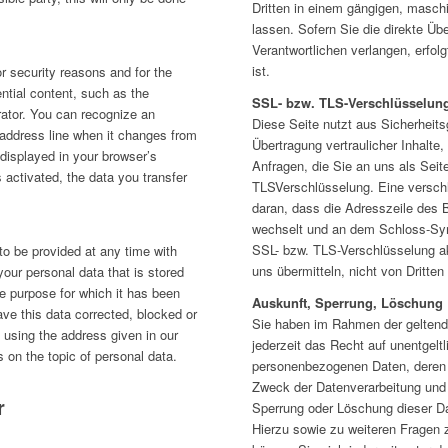
Dritten in einem gängigen, masc
lassen. Sofern Sie die direkte Üb
Verantwortlichen verlangen, erfol
ist.
r security reasons and for the
ential content, such as the
SSL- bzw. TLS-Verschlüsselun
rator. You can recognize an
Diese Seite nutzt aus Sicherheit
 address line when it changes from
Übertragung vertraulicher Inhalte
is displayed in your browser’s
Anfragen, die Sie an uns als Seit
 activated, the data you transfer
TLSVerschlüsselung. Eine versch
daran, dass die Adresszeile des Br
wechselt und an dem Schloss-Sym
SSL- bzw. TLS-Verschlüsselung akt
to be provided at any time with
uns übermitteln, nicht von Dritte
your personal data that is stored
the purpose for which it has been
Auskunft, Sperrung, Löschung
ave this data corrected, blocked or
Sie haben im Rahmen der gelten
 using the address given in our
jederzeit das Recht auf unentgelt
s on the topic of personal data.
personenbezogenen Daten, deren
Zweck der Datenverarbeitung und 
r
Sperrung oder Löschung dieser D
Hierzu sowie zu weiteren Frage