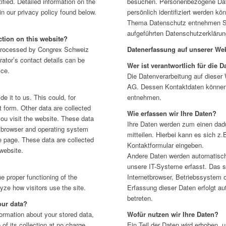
ified. Detailed information on the
besuchen. Personenbezogene Date
in our privacy policy found below.
persönlich identifiziert werden k
Thema Datenschutz entnehmen Si
aufgeführten Datenschutzerklärun
ction on this website?
 processed by Congrex Schweiz
Datenerfassung auf unserer We
ator’s contact details can be
Wer ist verantwortlich für die 
ice.
Die Datenverarbeitung auf dieser
AG. Dessen Kontaktdaten könne
 it to us. This could, for
entnehmen.
 form. Other data are collected
Wie erfassen wir Ihre Daten?
ou visit the website. These data
Ihre Daten werden zum einen dad
e browser and operating system
mitteilen. Hierbei kann es sich z.
 page. These data are collected
Kontaktformular eingeben.
website.
Andere Daten werden automatisc
unsere IT-Systeme erfasst. Das s
he proper functioning of the
Internetbrowser, Betriebssystem o
yze how visitors use the site.
Erfassung dieser Daten erfolgt a
betreten.
our data?
formation about your stored data,
Wofür nutzen wir Ihre Daten?
e of its collection at no charge.
Ein Teil der Daten wird erhoben, u