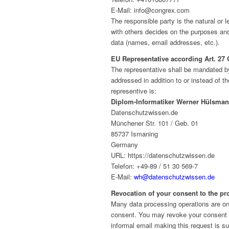
E-Mail: info@congrex.com
The responsible party is the natural or l
with others decides on the purposes an
data (names, email addresses, etc.).
EU Representative according Art. 2
The representative shall be mandated by
addressed in addition to or instead of th
representive is:
Diplom-Informatiker Werner Hülsma
Datenschutzwissen.de
Münchener Str. 101 / Geb. 01
85737 Ismaning
Germany
URL: https://datenschutzwissen.de
Telefon: +49-89 / 51 30 569-7
E-Mail:
wh@datenschutzwissen.de
Revocation of your consent to the pr
Many data processing operations are on
consent. You may revoke your consent at
informal email making this request is su