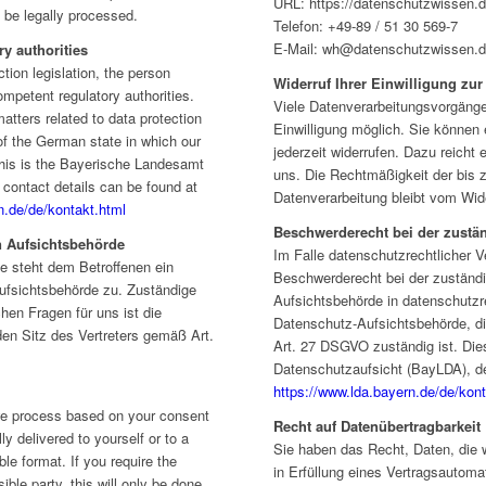
URL: https://datenschutzwissen.
 be legally processed.
Telefon: +49-89 / 51 30 569-7
E-Mail: wh@datenschutzwissen.
ry authorities
tion legislation, the person
Widerruf Ihrer Einwilligung zu
ompetent regulatory authorities.
Viele Datenverarbeitungsvorgänge 
atters related to data protection
Einwilligung möglich. Sie können e
r of the German state in which our
jederzeit widerrufen. Dazu reicht 
his is the Bayerische Landesamt
uns. Die Rechtmäßigkeit der bis 
 contact details can be found at
Datenverarbeitung bleibt vom Wide
n.de/de/kontakt.html
Beschwerderecht bei der zustä
n Aufsichtsbehörde
Im Falle datenschutzrechtlicher V
ße steht dem Betroffenen ein
Beschwerderecht bei der zuständ
ufsichtsbehörde zu. Zuständige
Aufsichtsbehörde in datenschutzre
hen Fragen für uns ist die
Datenschutz-Aufsichtsbehörde, di
den Sitz des Vertreters gemäß Art.
Art. 27 DSGVO zuständig ist. Die
Datenschutzaufsicht (BayLDA), d
https://www.lda.bayern.de/de/kont
we process based on your consent
Recht auf Datenübertragbarkeit
lly delivered to yourself or to a
Sie haben das Recht, Daten, die w
le format. If you require the
in Erfüllung eines Vertragsautomat
ible party, this will only be done