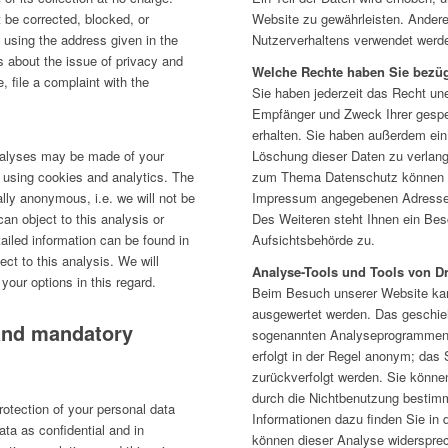
t be corrected, blocked, or
Website zu gewährleisten. Ander
 using the address given in the
Nutzerverhaltens verwendet werd
ns about the issue of privacy and
Welche Rechte haben Sie bezüg
, file a complaint with the
Sie haben jederzeit das Recht une
Empfänger und Zweck Ihrer gesp
erhalten. Sie haben außerdem ein
analyses may be made of your
Löschung dieser Daten zu verlang
y using cookies and analytics. The
zum Thema Datenschutz können Si
ally anonymous, i.e. we will not be
Impressum angegebenen Adresse
can object to this analysis or
Des Weiteren steht Ihnen ein Bes
tailed information can be found in
Aufsichtsbehörde zu.
ect to this analysis. We will
Analyse-Tools und Tools von Dr
your options in this regard.
Beim Besuch unserer Website kann
ausgewertet werden. Das geschieh
 and mandatory
sogenannten Analyseprogrammen. 
erfolgt in der Regel anonym; das 
zurückverfolgt werden. Sie könne
durch die Nichtbenutzung bestimmt
rotection of your personal data
Informationen dazu finden Sie in 
ata as confidential and in
können dieser Analyse widersprec