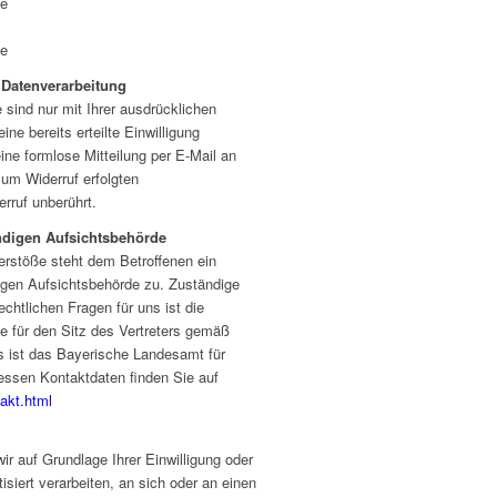
de
de
r Datenverarbeitung
sind nur mit Ihrer ausdrücklichen
ine bereits erteilte Einwilligung
eine formlose Mitteilung per E-Mail an
zum Widerruf erfolgten
rruf unberührt.
ndigen Aufsichtsbehörde
erstöße steht dem Betroffenen ein
igen Aufsichtsbehörde zu. Zuständige
chtlichen Fragen für uns ist die
e für den Sitz des Vertreters gemäß
s ist das Bayerische Landesamt für
essen Kontaktdaten finden Sie auf
akt.html
ir auf Grundlage Ihrer Einwilligung oder
isiert verarbeiten, an sich oder an einen