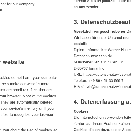
können Sie sich jederzeit unter
icer for our company.
an uns wenden.
nn
3. Datenschutzbeauf
Gesetzlich vorgeschriebener Da
Wir haben für unser Unternehmen
bestellt:
Diplom-Informatiker Werner Hüls
Datenschutzwissen.de
r website
Münchener Str. 101 / Geb. 01
D-85737 Ismaning
URL: https://datenschutzwissen.
ookies do not harm your computer
Telefon: +49-89 / 51 30 569-7
s help make our website more
E-Mail: wh@datenschutzwissen.
ies are small text files that are
our browser. Most of the cookies
4. Datenerfassung a
 They are automatically deleted
n your device’s memory until you
Cookies
sible to recognize your browser
Die Internetseiten verwenden tei
richten auf Ihrem Rechner keinen
Cookies dienen dazu, unser Angebo
rm you about the use of cookies so