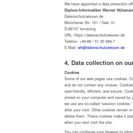
We have appointed a data protection off
Diplom-Informatiker Werner Hülsma
Datenschutzwissen.de
Münchener Str. 101 / Geb. 01
D-85737 Ismaning
URL: https://datenschutzwissen.de
Telefon: +49-89 / 51 30 569-7
E-Mail:
wh@datenschutzwissen.de
4. Data collection on ou
Cookies
Some of our web pages use cookies. C
and do not contain any viruses. Cookie
user-friendly, efficient, and secure. Cook
stored on your computer and saved by y
we use are so-called “session cookies.”
after your visit. Other cookies remain i
delete them. These cookies make it pos
when you next visit the site.
You can configure your browser to info