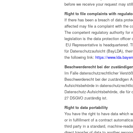
before we receive your request may still
Right to file complaints with regulato
If there has been a breach of data protec
affected may file a complaint with the c
The competent regulatory authority for m
legislation is the data protection office
EU Representative is headquartered. T
für Datenschutzaufsicht (BayLDA), their
the following link:
https://www.lda.bayer
Beschwerderecht bei der zuständige
Im Falle datenschutzrechtlicher Verstö
Beschwerderecht bei der zuständigen A
Aufsichtsbehörde in datenschutzrechtlic
Datenschutz-Aufsichtsbehörde, die für 
27 DSGVO zuständig ist.
Right to data portability
You have the right to have data which 
or in fulfillment of a contract automatica
third party in a standard, machine-readab
direct transfer of data to another respons