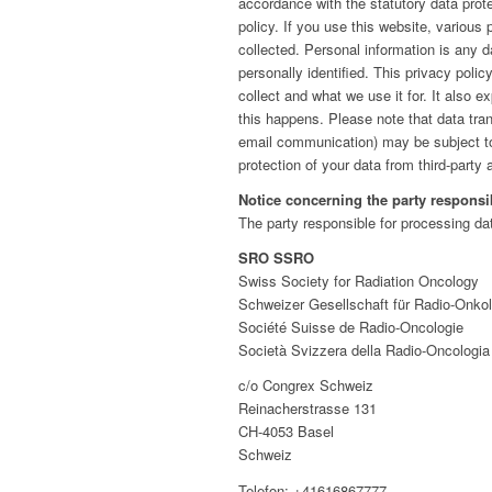
accordance with the statutory data prote
policy. If you use this website, various 
collected. Personal information is any 
personally identified. This privacy poli
collect and what we use it for. It also 
this happens. Please note that data trans
email communication) may be subject t
protection of your data from third-party 
Notice concerning the party responsib
The party responsible for processing dat
SRO SSRO
Swiss Society for Radiation Oncology
Schweizer Gesellschaft für Radio-Onkol
Société Suisse de Radio-Oncologie
Società Svizzera della Radio-Oncologia
c/o Congrex Schweiz
Reinacherstrasse 131
CH-4053 Basel
Schweiz
Telefon: +41616867777