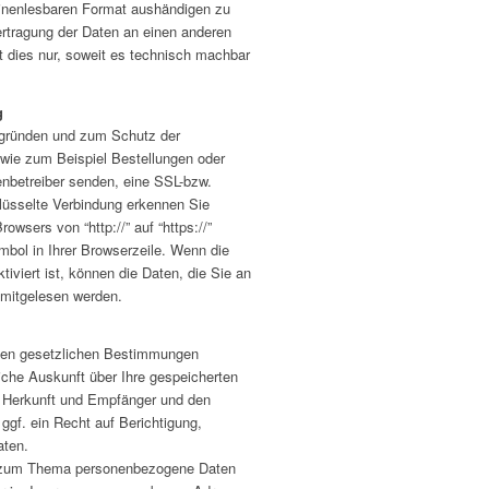
hinenlesbaren Format aushändigen zu
ertragung der Daten an einen anderen
gt dies nur, soweit es technisch machbar
g
sgründen und zum Schutz der
, wie zum Beispiel Bestellungen oder
enbetreiber senden, eine SSL-bzw.
lüsselte Verbindung erkennen Sie
owsers von “http://” auf “https://”
bol in Ihrer Browserzeile. Wenn die
iviert ist, können die Daten, die Sie an
n mitgelesen werden.
den gesetzlichen Bestimmungen
liche Auskunft über Ihre gespeicherten
 Herkunft und Empfänger und den
ggf. ein Recht auf Berichtigung,
aten.
n zum Thema personenbezogene Daten