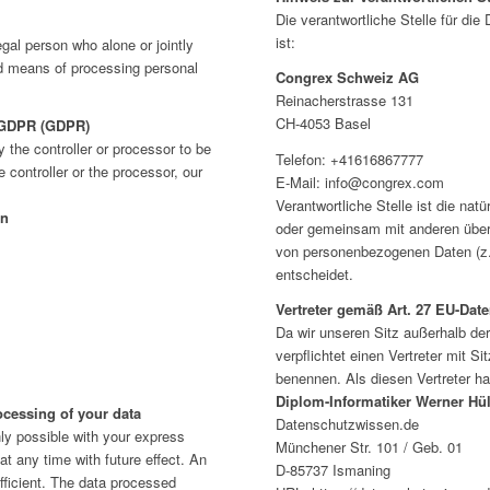
Die verantwortliche Stelle für die
ist:
egal person who alone or jointly
d means of processing personal
Congrex Schweiz AG
Reinacherstrasse 131
CH-4053 Basel
7 GDPR (GDPR)
 the controller or processor to be
Telefon: +41616867777
e controller or the processor, our
E-Mail: info@congrex.com
Verantwortliche Stelle ist die natü
nn
oder gemeinsam mit anderen über 
von personenbezogenen Daten (z.
entscheidet.
Vertreter gemäß Art. 27 EU-Da
Da wir unseren Sitz außerhalb de
verpflichtet einen Vertreter mit S
benennen. Als diesen Vertreter ha
Diplom-Informatiker Werner H
ocessing of your data
Datenschutzwissen.de
ly possible with your express
Münchener Str. 101 / Geb. 01
 any time with future effect. An
D-85737 Ismaning
fficient. The data processed