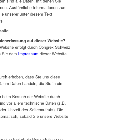
n sind alle Daten, mit denen Sie
önnen. Ausführliche Informationen zum
e unserer unter diesem Text
g.
bsite
Datenerfassung auf dieser Website?
 Website erfolgt durch Congrex Schweiz
n Sie dem
Impressum
dieser Website
urch erhoben, dass Sie uns diese
B. um Daten handeln, die Sie in ein
h beim Besuch der Website durch
ind vor allem technische Daten (z.B.
der Uhrzeit des Seitenaufrufs). Die
utomatisch, sobald Sie unsere Website
m eine fehlerfreie Bereitstellung der