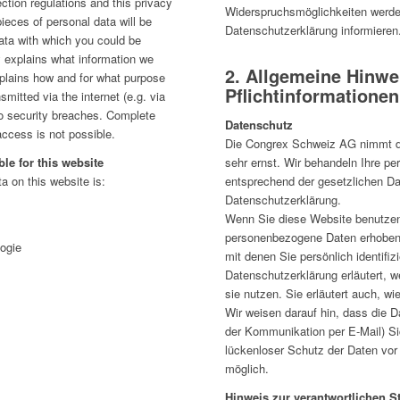
ction regulations and this privacy
Widerspruchsmöglichkeiten werden
pieces of personal data will be
Datenschutzerklärung informieren
data with which you could be
cy explains what information we
2. Allgemeine Hinwe
explains how and for what purpose
Pflichtinformationen
mitted via the internet (e.g. via
o security breaches. Complete
Datenschutz
access is not possible.
Die Congrex Schweiz AG nimmt de
le for this website
sehr ernst. Wir behandeln Ihre p
a on this website is:
entsprechend der gesetzlichen Da
Datenschutzerklärung.
Wenn Sie diese Website benutze
personenbezogene Daten erhoben
ogie
mit denen Sie persönlich identifi
Datenschutzerklärung erläutert, w
sie nutzen. Sie erläutert auch, 
Wir weisen darauf hin, dass die D
der Kommunikation per E-Mail) Si
lückenloser Schutz der Daten vor d
möglich.
Hinweis zur verantwortlichen St